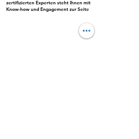
zertifizierten Experten steht Ihnen mit
Know-how und Engagement zur Seite
SERVICES
Managed Services, die Ihre IT
vereinfachen und Ihre Ressourcen
schonen. Wir übernehmen die
Verwaltung, damit Sie sich auf Ihr
Kerngeschäft konzentrieren können.
Mit unserer proaktiven Verwaltung und
Überwachung sorgen wir dafür, dass Ihr
Netzwerk, Ihre Systeme und Ihre
Endgeräte gesichert sind und
funktionieren, und wir sorgen dafür,
dass Brandschutzübungen der