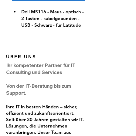
Dell MS116 - Maus - optisch - 
2 Tasten - kabelgebunden - 
USB - Schwarz - für Latitude 
3310 2-in-1, 33XX, 34XX, 
35XX, 5310 2-in-1, 53XX, 
55XX, 72XX 2-in-1, 73XX, 
9410 - "R"
ÜBER UNS
Frachtgewicht: 0,12 KG
Ihr kompetenter Partner für IT
Consulting und Services
Von der IT-Beratung bis zum
Support.
Ihre IT in besten Händen – sicher,
effizient und zukunftsorientiert.
Seit über 30 Jahren gestalten wir IT-
Lösungen, die Unternehmen
voranbringen. Unser Team aus