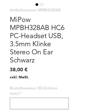
Artikelnummer: MPBH328AB
MiPow
MPBH328AB HC6
PC-Headset USB,
3.5mm Klinke
Stereo On Ear
Schwarz
Preis
38,00 €
exkl. MwSt.
Bestellnummer (50 Zeichen
max.)
*